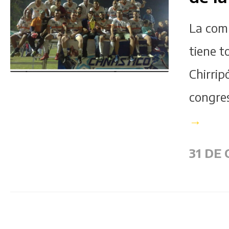
La com
tiene t
Chirrip
congres
→
31 DE